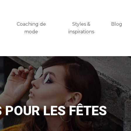
Coaching de
Styles &
Blog
mode
inspirations
 POUR LES FÊTES