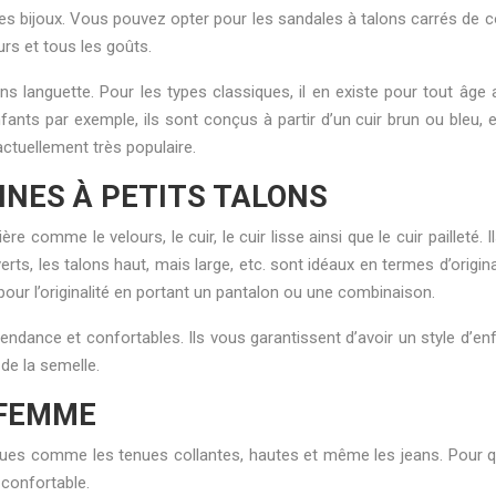
s bijoux. Vous pouvez opter pour les sandales à talons carrés de c
rs et tous les goûts.
s languette. Pour les types classiques, il en existe pour tout âge 
ts par exemple, ils sont conçus à partir d’un cuir brun ou bleu, et
actuellement très populaire.
INES À PETITS TALONS
e comme le velours, le cuir, le cuir lisse ainsi que le cuir pailleté
uverts, les talons haut, mais large, etc. sont idéaux en termes d’ori
pour l’originalité en portant un pantalon ou une combinaison.
 tendance et confortables. Ils vous garantissent d’avoir un style d’e
de la semelle.
 FEMME
ues comme les tenues collantes, hautes et même les jeans. Pour que
 confortable.