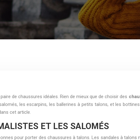
re paire de chaussures idéales. Rien de mieux que de choisir des
chaus
salomés, les escarpins, les ballerines à petits talons, et les bott
ans cet article.
MALISTES ET LES SALOMÉS
nt bonnes pour porter des chaussures à talons. Les sandales à talons