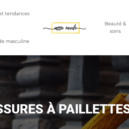
et tendances
Beauté &
soins
e masculine
SSURES À PAILLETTES